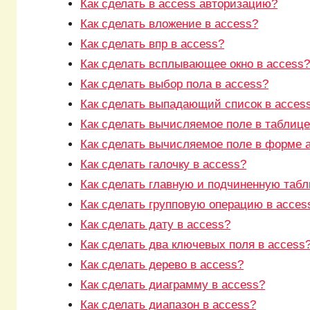
Как сделать в access авторизацию?
Как сделать вложение в access?
Как сделать впр в access?
Как сделать всплывающее окно в access?
Как сделать выбор пола в access?
Как сделать выпадающий список в acces
Как сделать вычисляемое поле в таблице
Как сделать вычисляемое поле в форме 
Как сделать галочку в access?
Как сделать главную и подчиненную табл
Как сделать групповую операцию в acces
Как сделать дату в access?
Как сделать два ключевых поля в access
Как сделать дерево в access?
Как сделать диаграмму в access?
Как сделать диапазон в access?