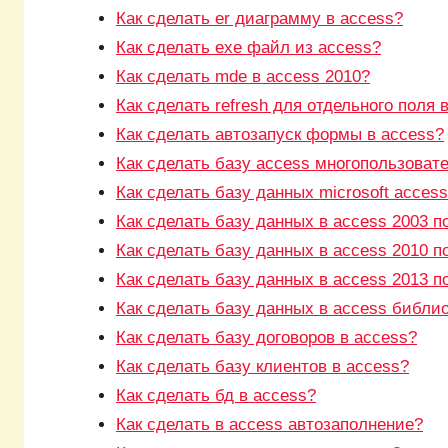
Как сделать er диаграмму в access?
Как сделать exe файл из access?
Как сделать mde в access 2010?
Как сделать refresh для отдельного поля
Как сделать автозапуск формы в access?
Как сделать базу access многопользоват
Как сделать базу данных microsoft acces
Как сделать базу данных в access 2003 п
Как сделать базу данных в access 2010 п
Как сделать базу данных в access 2013 п
Как сделать базу данных в access библи
Как сделать базу договоров в access?
Как сделать базу клиентов в access?
Как сделать бд в access?
Как сделать в access автозаполнение?