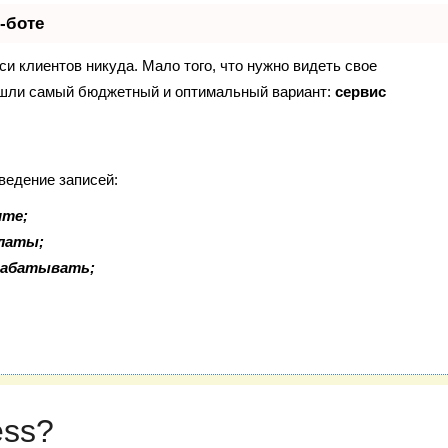
-боте
иси клиентов никуда. Мало того, что нужно видеть свое
Нашли самый бюджетный и оптимальный вариант:
сервис
ведение записей:
ите;
платы;
рабатывать;
ess?