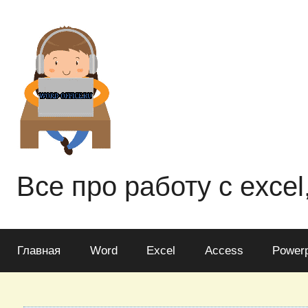
Перейти
к
содержимому
Все про работу с excel
Главная
Word
Excel
Access
Powerp