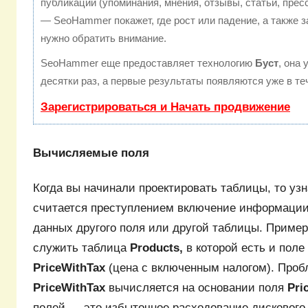
публикации (упоминания, мнения, отзывы, статьи, прес
— SeoHammer покажет, где рост или падение, а также з
нужно обратить внимание.
SeoHammer еще предоставляет технологию
Буст
, она
десятки раз, а первые результаты появляются уже в те
Зарегистрироваться и Начать продвижение
Вычисляемые поля
Когда вы начинали проектировать таблицы, то узн
считается преступлением включение информации
данных другого поля или другой таблицы. Приме
служить таблица
Products,
в которой есть и поле
PriceWithTax
(цена с включенным налогом). Пробл
PriceWithTax
вычисляется на основании поля
Pri
полей — это избыточное расходование дискового