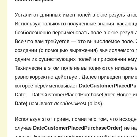
Устали от длинных имен полей в окне результат
Используя толькочто полученные знания, касающ
безболезненно переименовать поле в окне резуль
Все что вам требуется — это вычисляемое поле. 
создании (с помощью выражения) вычисляемого 
одним из существующих полей и присвоении ему
Технически в этом поле не выполняются никакие 
равно корректно действует. Далее приведен прим
которое переименовывает
DateCustomerPlacedPu
Date: DateCustomerPlacedPurchaseOrder Новое и
Date)
называют
псевдонимом
(alias).
Используя этот прием, помните о том, что исходн
случае
DateCustomerPlacedPurchaseOrder)
не н
запрос. Нужная вам информация отображается в