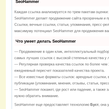
SeoHammer
Каждая ссылка анализируется по трем пакетам оценки
SeoHammer делает продвижение сайта прозрачным и п
Ссылки, вечные ссылки, статьи, упоминания, пресс-рел
максимуму потенциал SeoHammer для продвижения ваш
Что умеет делать SeoHammer
— Продвижение в один клик, интеллектуальный подбор
самых лучших ссылок с высокой степенью качества у 
— Регулярная проверка качества ссылок по более чем 
ежедневный пересчет показателей качества проекта.
— Все известные форматы ссылок: арендные ссылки, 
публикации (упоминания, мнения, отзывы, статьи, прес
— SeoHammer покажет, где рост или падение, а также з
нужно обратить внимание.
SeoHammer еще предоставляет технологию
Буст
, она