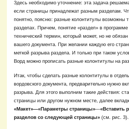
Здесь необходимо уточнение: эта задача решаема
если страницы принадлежат разным разделам. Ч
понятно, поясню: разные колонтитулы возможны т
разделах. Причем, понятие «раздел» в программе
технический термин, который может, но не обязан
вашего документа. При желании каждую его стра
меткой разрыва раздела. И только при таком усл
Ворд можно прописать разные колонтитулы на ра
Итак, чтобы сделать разные колонтитулы в отдел
вордовского документа, предварительно нужно в
разрыва. Для этого выполним такие действия: ста
страницы или другом нужном месте, далее вклад
«Макет»—«Параметры страницы»
—
«Вставить 
разделов со
следующей страницы»
(см. рис. 3).