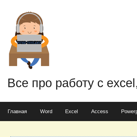
Перейти
к
содержимому
Все про работу с excel
Главная
Word
Excel
Access
Powerp