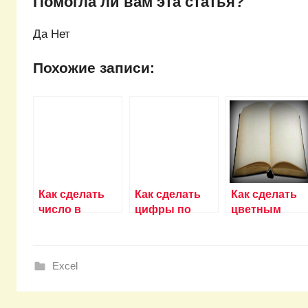
Помогла ли вам эта статья?
Да Нет
Похожие записи:
Как сделать
Как сделать
Как сделать
число в
цифры по
цветным
степени в
порядку в
выпадающий
excel?
excel?
список в
excel?
Excel