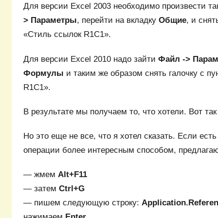
Для версии Excel 2003 необходимо произвести та
> Параметры
, перейти на вкладку
Общие
, и снят
«Стиль ссылок R1C1».
Для версии Excel 2010 надо зайти
Файл -> Пара
Формулы
и таким же образом снять галочку с пу
R1C1».
В результате мы получаем то, что хотели. Вот так
Но это еще не все, что я хотел сказать. Если ест
операции более интересным способом, предлага
— жмем
Alt+F11
— затем
Ctrl+G
— пишем следующую строку:
Application.Refere
нажимаем
Enter
.