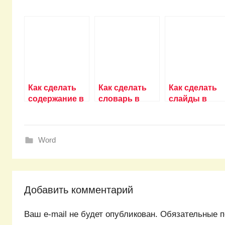
Как сделать
Как сделать
Как сделать
содержание в
словарь в
слайды в
word
word?
microsoft offic
microsoft?
word 2007?
Word
Добавить комментарий
Ваш e-mail не будет опубликован.
Обязательные п