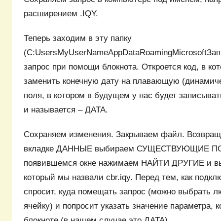
расширением .IQY.
Теперь заходим в эту папку
(C:UsersMyUserNameAppDataRoamingMicrosoftЗап
запрос при помощи блокнота. Откроется код, в ко
заменить конечную дату на плавающую (динамич
поля, в котором в будущем у нас будет записыват
и называется – ДАТА.
Сохраняем изменения. Закрываем файл. Возвраща
вкладке ДАННЫЕ выбираем СУЩЕСТВУЮЩИЕ П
появившемся окне нажимаем НАЙТИ ДРУГИЕ и вы
который мы назвали cbr.iqy. Перед тем, как подк
спросит, куда помещать запрос (можно выбрать 
ячейку) и попросит указать значение параметра,
блокноте (в нашем случае это ДАТА).