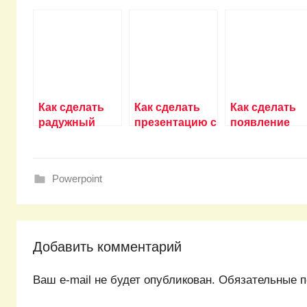
Как сделать
Как сделать
Как сделать
радужный
презентацию с
появление
текст в
текстом
текста в
powerpoint?
музыкой и
powerpoint?
фотографиями
Powerpoint
в powerpoint?
Добавить комментарий
Ваш e-mail не будет опубликован.
Обязательные п